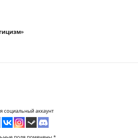
стицизм»
уя социальный аккаунт
льные поля помечены
*