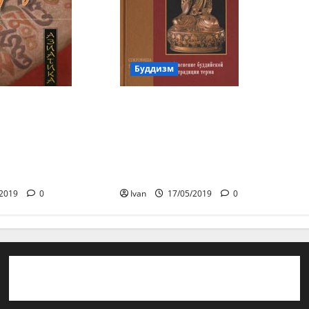
Буддизм
 «Культы
Тулку Тондуб Ринпоче
одхисаттв и их
«Тайные учения Тибета:
площений в
объяснение тибетской
искусстве
буддийской традиции
терма»
/2019
0
Ivan
17/05/2019
0
Отказ от ответственности