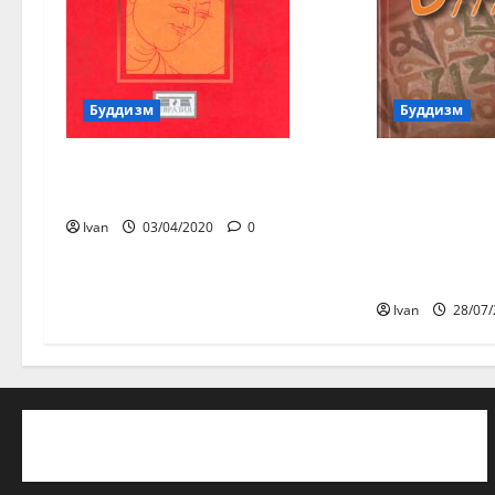
Буддизм
Буддизм
Чандракирти «Введение в
Елихина Ю.
Мадхьямику»
основных б
земных во
Ivan
03/04/2020
0
истории и 
буддизма»
Ivan
28/07
Политика конфиденциальности