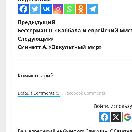
Н
Предыдущий
Бессерман П. «Каббала и еврейский ми
а
Следующий:
в
Синнетт А. «Оккультный мир»
и
г
Комментарий
а
Default Comments (0)
Facebook Comments
ц
Войти, использ
и
я
Ваш адрес email не будет опубликован.
Обязате