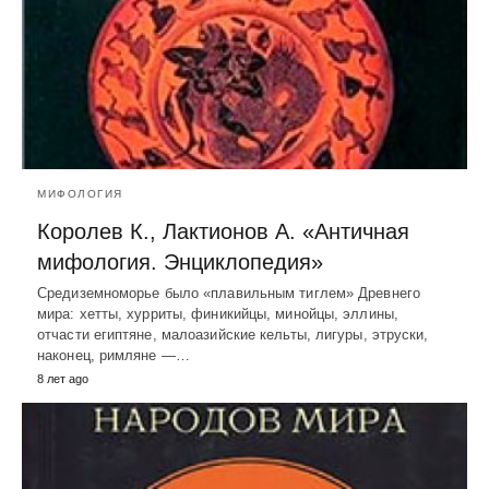
МИФОЛОГИЯ
Королев К., Лактионов А. «Античная
мифология. Энциклопедия»
Средиземноморье было «плавильным тиглем» Древнего
мира: хетты, хурриты, финикийцы, минойцы, эллины,
отчасти египтяне, малоазийские кельты, лигуры, этруски,
наконец, римляне —…
8 лет ago