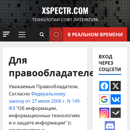
Перейти
XSPECTR.COM
к
содержимому
ТЕХНОЛОГИИ СОФТ ЛИТЕРАТУРА
В РЕАЛЬНОМ ВРЕМЕНИ
Основное
меню
Для
ВХОД
ЧЕРЕЗ
правообладателей
СОЦСЕТИ
Уважаемые Правообладатели,
Согласно
Федеральному
закону от 27 июля 2006 г. N 149-
ФЗ
"Об информации,
информационных технологиях
и о защите информации" (с