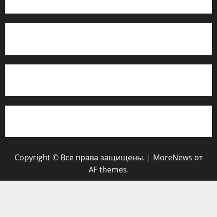
Для правообладателей
Отказ от ответственности
Для правообладателей
Copyright © Все права защищены.
|
MoreNews
от
AF themes.