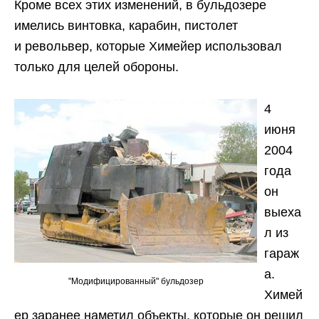
Кроме всех этих изменений, в бульдозере
имелись винтовка, карабин, пистолет
и револьвер, которые Химейер использовал
только для целей обороны.
4
июня
2004
года
он
выеха
л из
гараж
а.
"Модифицированный" бульдозер
Химей
ер заранее наметил объекты, которые он решил