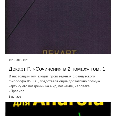
ФИЛОСОФИЯ
Декарт Р. «Сочинения в 2 томах» том. 1
В настоящий том входят произведения французского
философа XVII в., представляющие достаточно полную
картину его воззрений на мир, познание, человека:
«Правила…
5 лет ago